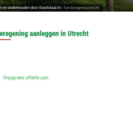
n en onderhouden door Grastotaal.nl
>
Tuin beregening Utrecht
eregening aanleggen in Utrecht
Vraag een offerte aan