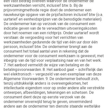
een vast bedrag overeen waarvoor de ondernemer de
werkzaamheden verricht, inclusief btw. b. Bij de
prijsvormingmethode regie doet de ondernemer een
nauwkeurige opgave van de prijsfactoren inclusief btw (o.a.
uurtarief en eenheidsprijzen van de benodigde materialen).
De ondernemer kan op verzoek van de consument een
indicatie geven van de te verwachten uitvoeringskosten
door het noemen van een richtprijs. Onder uurtarief wordt
verstaan: de vergoeding voor het verrichten van
werkzaamheden gedurende de tijd van één uur door één
persoon, inclusief btw. De ondernemer brengt aan de
consument het totaal aantal uren in rekening dat de
ondernemer voor de consument werkzaam is geweest, met
inbegrip van de tijd voor verplaatsing naar en van het werk.
7. Het aanbod vermeldt de wijze van betaling en de
betalingsvoorwaarden. 8. Het aanbod gaat − schriftelijk dan
wel elektronisch − vergezeld van een exemplaar van deze
Algemene Voorwaarden. 9. De ondernemer behoudt zich,
tenzij uitdrukkelijk anders is overeengekomen, het
intellectuele eigendom voor op onder andere alle verstrekte
ontwerpen, afbeeldingen, tekeningen en schetsen. De
consument dient deze op eerste verzoek van de
ondernemer onverwijld terug te geven, onverminderd
andere aan de ondernemer ten dienste staande wettelijke