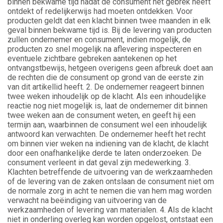
binnen bekwame tijd nadat de consument het gebrek heeft
ontdekt of redelijkerwijs had moeten ontdekken. Voor
producten geldt dat een klacht binnen twee maanden in elk
geval binnen bekwame tijd is. Bij de levering van producten
zullen ondernemer en consument, indien mogelijk, de
producten zo snel mogelijk na aflevering inspecteren en
eventuele zichtbare gebreken aantekenen op het
ontvangstbewijs, hetgeen overigens geen afbreuk doet aan
de rechten die de consument op grond van de eerste zin
van dit artikellid heeft. 2. De ondernemer reageert binnen
twee weken inhoudelijk op de klacht. Als een inhoudelijke
reactie nog niet mogelijk is, laat de ondernemer dit binnen
twee weken aan de consument weten, en geeft hij een
termijn aan, waarbinnen de consument wel een inhoudelijk
antwoord kan verwachten. De ondernemer heeft het recht
om binnen vier weken na indiening van de klacht, de klacht
door een onafhankelijke derde te laten onderzoeken. De
consument verleent in dat geval zijn medewerking. 3.
Klachten betreffende de uitvoering van de werkzaamheden
of de levering van de zaken ontslaan de consument niet om
de normale zorg in acht te nemen die van hem mag worden
verwacht na beëindiging van uitvoering van de
werkzaamheden of levering van materialen. 4. Als de klacht
niet in onderling overleg kan worden opgelost, ontstaat een