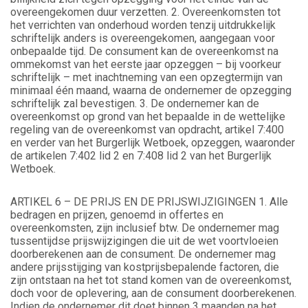
overeengekomen duur verzetten. 2. Overeenkomsten tot
het verrichten van onderhoud worden tenzij uitdrukkelijk
schriftelijk anders is overeengekomen, aangegaan voor
onbepaalde tijd. De consument kan de overeenkomst na
ommekomst van het eerste jaar opzeggen – bij voorkeur
schriftelijk – met inachtneming van een opzegtermijn van
minimaal één maand, waarna de ondernemer de opzegging
schriftelijk zal bevestigen. 3. De ondernemer kan de
overeenkomst op grond van het bepaalde in de wettelijke
regeling van de overeenkomst van opdracht, artikel 7:400
en verder van het Burgerlijk Wetboek, opzeggen, waaronder
de artikelen 7:402 lid 2 en 7:408 lid 2 van het Burgerlijk
Wetboek.
ARTIKEL 6 – DE PRIJS EN DE PRIJSWIJZIGINGEN 1. Alle
bedragen en prijzen, genoemd in offertes en
overeenkomsten, zijn inclusief btw. De ondernemer mag
tussentijdse prijswijzigingen die uit de wet voortvloeien
doorberekenen aan de consument. De ondernemer mag
andere prijsstijging van kostprijsbepalende factoren, die
zijn ontstaan na het tot stand komen van de overeenkomst,
doch voor de oplevering, aan de consument doorberekenen.
Indien de ondernemer dit doet binnen 3 maanden na het