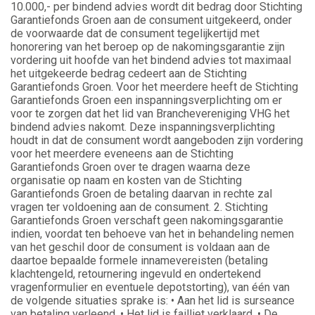
10.000,- per bindend advies wordt dit bedrag door Stichting
Garantiefonds Groen aan de consument uitgekeerd, onder
de voorwaarde dat de consument tegelijkertijd met
honorering van het beroep op de nakomingsgarantie zijn
vordering uit hoofde van het bindend advies tot maximaal
het uitgekeerde bedrag cedeert aan de Stichting
Garantiefonds Groen. Voor het meerdere heeft de Stichting
Garantiefonds Groen een inspanningsverplichting om er
voor te zorgen dat het lid van Branchevereniging VHG het
bindend advies nakomt. Deze inspanningsverplichting
houdt in dat de consument wordt aangeboden zijn vordering
voor het meerdere eveneens aan de Stichting
Garantiefonds Groen over te dragen waarna deze
organisatie op naam en kosten van de Stichting
Garantiefonds Groen de betaling daarvan in rechte zal
vragen ter voldoening aan de consument. 2. Stichting
Garantiefonds Groen verschaft geen nakomingsgarantie
indien, voordat ten behoeve van het in behandeling nemen
van het geschil door de consument is voldaan aan de
daartoe bepaalde formele innamevereisten (betaling
klachtengeld, retournering ingevuld en ondertekend
vragenformulier en eventuele depotstorting), van één van
de volgende situaties sprake is: • Aan het lid is surseance
van betaling verleend. • Het lid is failliet verklaard. • De