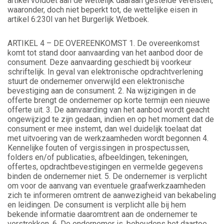
artikel voldoet aan de wettelijk daaraan gestelde vereisten,
waaronder, doch niet beperkt tot, de wettelijke eisen in
artikel 6:230l van het Burgerlijk Wetboek.
ARTIKEL 4 – DE OVEREENKOMST 1. De overeenkomst
komt tot stand door aanvaarding van het aanbod door de
consument. Deze aanvaarding geschiedt bij voorkeur
schriftelijk. In geval van elektronische opdrachtverlening
stuurt de ondernemer onverwijld een elektronische
bevestiging aan de consument. 2. Na wijzigingen in de
offerte brengt de ondernemer op korte termijn een nieuwe
offerte uit. 3. De aanvaarding van het aanbod wordt geacht
ongewijzigd te zijn gedaan, indien en op het moment dat de
consument er mee instemt, dan wel duidelijk toelaat dat
met uitvoering van de werkzaamheden wordt begonnen 4.
Kennelijke fouten of vergissingen in prospectussen,
folders en/of publicaties, afbeeldingen, tekeningen,
offertes, opdrachtbevestigingen en vermelde gegevens
binden de ondernemer niet. 5. De ondernemer is verplicht
om voor de aanvang van eventuele graafwerkzaamheden
zich te informeren omtrent de aanwezigheid van bekabeling
en leidingen. De consument is verplicht alle bij hem
bekende informatie daaromtrent aan de ondernemer te
verstrekken. 6. De ondernemer is, behoudens het daartoe