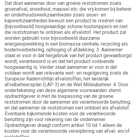
Dat doet aannemer door van groene reststromen zoals
groenafval, snoeihout, maaisel etc. die vrij komen bij beheer
en onderhoudswerkzaamheden zoals snoei- en
kapwerkzaamheden bewust een product te creëren van
(bijvoorbeeld) hoogwaardige schone houtsnippers en niet
die reststromen te ontdoen als afvalstof. Het product zal
worden gebruikt voor bijvoorbeeld duurzame
energieopwekking in een biomassa centrale, recycling als
bodemverbetering, ophoging of afdekking. 3. Aannemer
staat er voor in dat hergebruik van het product gewaarborgd
wordt, verantwoord is en dat het product voldoende
hoogwaardig is. Verder staat aannemer er voor in dat
voldaan wordt aan relevante wet- en regelgeving zoals de
Europese Kaderrichtlijn afvalstoffen, het landelijk
afvalbeheersplan (LAP 3) en de Wet Milieubeheer. 4. Door
ondertekening van deze algemene voorwaarden stemt
opdrachtgever in met de toepassing van de groene
reststromen door de aannemer als verantwoorde benutting,
en dat aannemer de reststromen niet ontdoet als afvalstof.
Eventuele bijkomende kosten voor de verantwoorde
benutting zijn voor rekening van de ondernemer.
Opdrachtgever draagt conform artikel 10 lid 1 alleen de
kosten voor de verantwoorde verwijdering van afval- en/of
reststoffen.