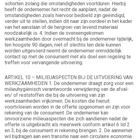
schorten zolang die omstandigheden voortduren. Hierbij
heeft de ondernemer het recht de aanplant, nadat de
omstandigheden zoals hiervoor bedoeld zijn geëindigd,
verder uit te stellen, indien dit naar zijn oordeel in het kader
van het aanslaan of de hergroei van levend materiaal
noodzakelijk is. 4. Indien de overeengekomen
werkzaamheden door overmacht bij de ondernemer tijdelijk,
ten hoogste 90 dagen, niet of slechts ten dele kunnen
worden uitgevoerd neemt de ondernemer onmiddellijk
contact op met de consument met als doel een regeling te
treffen voor vervangende uitvoering.
ARTIKEL 10 – MILIEUASPECTEN BIJ DE UITVOERING VAN
WERKZAAMHEDEN 1. De ondernemer draagt zorg voor een
milieuhygiënisch verantwoorde verwijdering van de afval-
en/ of reststoffen die bij de uitvoering van zijn
werkzaamheden vrijkomen. De kosten die hieruit
voortvloeien worden in de offerte opgenomen en zijn voor
rekening van de consument. De ondernemer kan
onvoorziene milieuaspecten die zich aandienen nadat de
offerte is uitgebracht als meerwerk conform artikel 6 lid 2
en 3, bij de consument in rekening brengen. 2. De aannemer
wil bijdragen aan een transitie naar een circulaire economie.