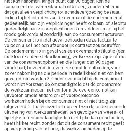
niet kan nakomen, langer duurt dan 90 dagen, kan de
consument de overeenkomst ontbinden, zonder dat er in
dat geval een verplichting tot schadevergoeding bestaat.
Indien bij het intreden van de overmacht de ondernemer al
gedeeltelijk aan zijn verplichtingen heeft voldaan, of slechts
gedeeltelijk aan zijn verplichtingen kon voldoen, mag hij het
reeds geleverde afzonderlijk aan de consument factureren.
De consument is in dat geval gehouden deze factuur te
voldoen alsof het een afzonderlijk contract zou betreffen.
De ondernemer is in geval van een overmachtssituatie (een
niet-toerekenbare tekortkoming), welke van zijn zijde of die
van de consument opkomt en die langer dan 90 dagen
voortduurt, bevoegd de overeenkomst te ontbinden, voor
zover nakoming na die periode in redelijkheid niet van hem
gevergd kan worden.2. Onder overmacht bij de consument
wordt niet verstaan de omstandigheid dat de ondernemer
de werkzaamheden niet conform de overeenkomst kan
uitvoeren omdat andere en/of voorbereidende
werkzaamheden bij de consument niet of niet tijdig zijn
uitgevoerd. 3. Indien naar het oordeel van de ondernemer de
uitvoering van werkzaamheden, ten gevolge van weers- of
tijdelijke terreinomstandigheden niet tijdig kan geschieden,
heeft hij het recht, zonder dat dit de consument recht geeft
op vergoeding van schade, de werkzaamheden op te