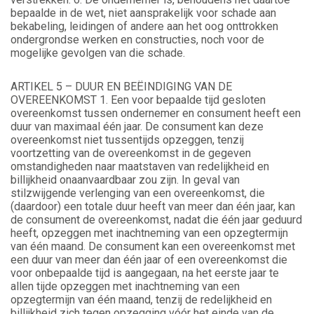
bepaalde in de wet, niet aansprakelijk voor schade aan
bekabeling, leidingen of andere aan het oog onttrokken
ondergrondse werken en constructies, noch voor de
mogelijke gevolgen van die schade.
ARTIKEL 5 – DUUR EN BEËINDIGING VAN DE
OVEREENKOMST 1. Een voor bepaalde tijd gesloten
overeenkomst tussen ondernemer en consument heeft een
duur van maximaal één jaar. De consument kan deze
overeenkomst niet tussentijds opzeggen, tenzij
voortzetting van de overeenkomst in de gegeven
omstandigheden naar maatstaven van redelijkheid en
billijkheid onaanvaardbaar zou zijn. In geval van
stilzwijgende verlenging van een overeenkomst, die
(daardoor) een totale duur heeft van meer dan één jaar, kan
de consument de overeenkomst, nadat die één jaar geduurd
heeft, opzeggen met inachtneming van een opzegtermijn
van één maand. De consument kan een overeenkomst met
een duur van meer dan één jaar of een overeenkomst die
voor onbepaalde tijd is aangegaan, na het eerste jaar te
allen tijde opzeggen met inachtneming van een
opzegtermijn van één maand, tenzij de redelijkheid en
billijkheid zich tegen opzegging vóór het einde van de