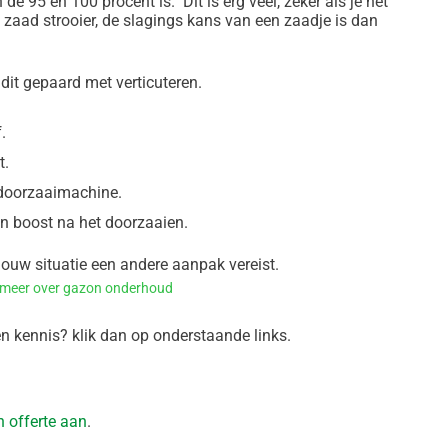
e 95 en 100 procent is. Dit is erg veel, zeker als je het
 zaad strooier, de slagings kans van een zaadje is dan
dit gepaard met verticuteren.
.
t.
 doorzaaimachine.
n boost na het doorzaaien.
 jouw situatie een andere aanpak vereist.
 meer over gazon onderhoud
en kennis? klik dan op onderstaande links.
n offerte aan
.