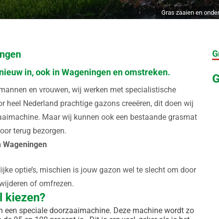
Gras zaaien en onder
ingen
G
opnieuw in, ook in Wageningen en omstreken.
G
- mannen en vrouwen, wij werken met specialistische
r heel Nederland prachtige gazons creeëren, dit doen wij
zaaimachine. Maar wij kunnen ook een bestaande grasmat
oor terug bezorgen.
n Wageningen
elijke optie’s, mischien is jouw gazon wel te slecht om door
wijderen of omfrezen.
l kiezen?
an een speciale doorzaaimachine. Deze machine wordt zo