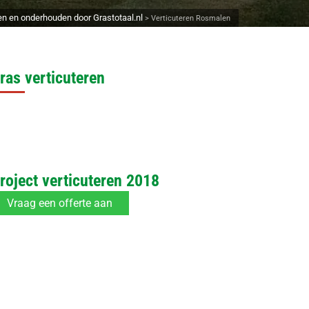
en en onderhouden door Grastotaal.nl
>
Verticuteren Rosmalen
ras verticuteren
roject verticuteren 2018
Vraag een offerte aan