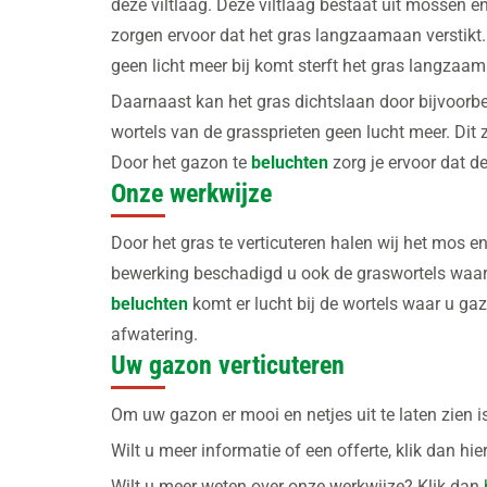
deze viltlaag. Deze viltlaag bestaat uit mossen 
zorgen ervoor dat het gras langzaamaan verstikt
geen licht meer bij komt sterft het gras langzaa
Daarnaast kan het gras dichtslaan door bijvoorbe
wortels van de grassprieten geen lucht meer. Dit 
Door het gazon te
beluchten
zorg je ervoor dat d
Onze werkwijze
Door het gras te verticuteren halen wij het mos 
bewerking beschadigd u ook de graswortels waard
beluchten
komt er lucht bij de wortels waar u gaz
afwatering.
Uw gazon verticuteren
Om uw gazon er mooi en netjes uit te laten zien i
Wilt u meer informatie of een offerte, klik dan hi
Wilt u meer weten over onze werkwijze? Klik dan