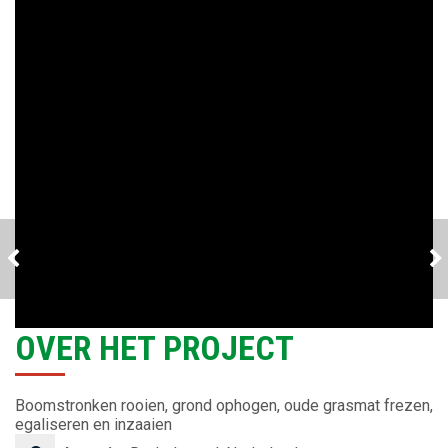
PROJECT
PARK INZAAIEN
OPHEUSDEN
OVER HET PROJECT
Boomstronken rooien, grond ophogen, oude grasmat frezen,
egaliseren en inzaaien